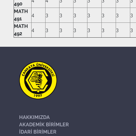
4
4
3
3
3
3
3
3
490
MATH
4
3
3
3
3
3
3
3
491
MATH
4
3
3
3
3
3
3
3
492
HAKKIMIZDA
AKADEMİK BİRİMLER
İDARİ BİRİMLER