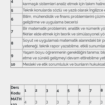
4
karmaşık sistemleri analiz etmek için takım halin
5
Teknik konularda sözlü ve yazılı olarak İngilizce 
Bilim, mühendislik ve finans problemlerini çözm
6
geliştirme ve uygulama becerisi
Bir matematik problemini, analitik ve nümerik y
7
fikirler elde etmek için teorik ve simülasyonel 
Soyut ve uygulamalı matematik alanındaki bir p
8
yeteneği, teknik rapor yazabilme, etkili sunuml
Yaşam boyu öğrenmenin gerekliliğini tanıma; bilg
9
etme ve sürekli gelişmeyi devam ettirebilme ye
10
Mesleki ve etik sorumluluk ve bunların hukuksal
Ders
1
2
3
4
5
6
7
8
Kodu
MATH
4
3
3
3
3
2
2
3
123