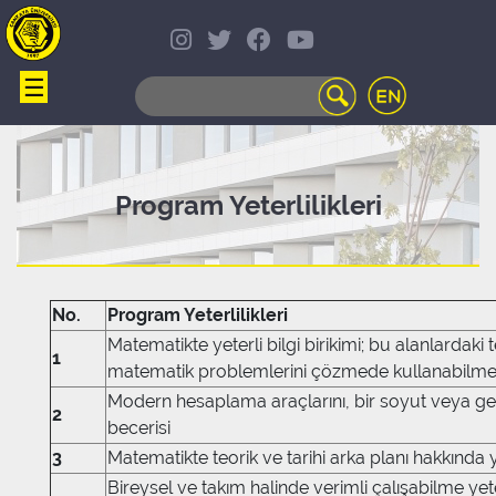
☰
WEB
MAIL
TELEFON
REHBERİ
ÖĞRENCİ
Program Yeterlilikleri
BİLGİ
SİSTEMİ
AÇILAN
DERSLER
No.
Program Yeterlilikleri
UZAKTAN
Matematikte yeterli bilgi birikimi; bu alanlardaki
EĞİTİM
1
matematik problemlerini çözmede kullanabilme 
KAMPÜSTE
YAŞAM
Modern hesaplama araçlarını, bir soyut veya ge
2
KÜTÜPHANE
becerisi
PORTALI
3
Matematikte teorik ve tarihi arka planı hakkında ye
ULAŞIM
Bireysel ve takım halinde verimli çalışabilme yetene